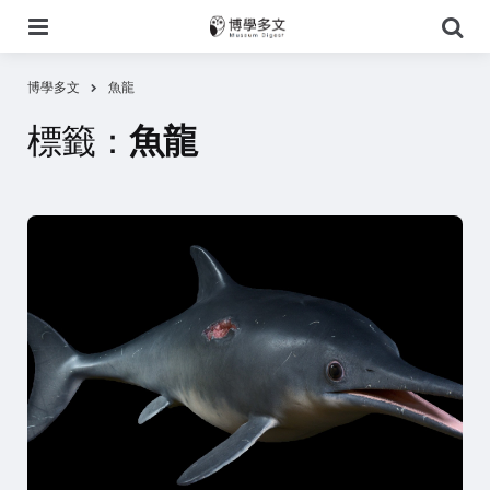
選
搜
單
尋
博學多文
魚龍
標籤：
魚龍