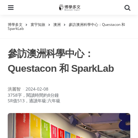
選
搜
單
尋
博學多文
寰宇知旅
澳洲
參訪澳洲科學中心：Questacon 和
SparkLab
參訪澳洲科學中心：
Questacon 和 SparkLab
作
洪麗智
2024-02-08
者：
3758字，閱讀時間約8分鐘
SR值513，適讀年級:六年級