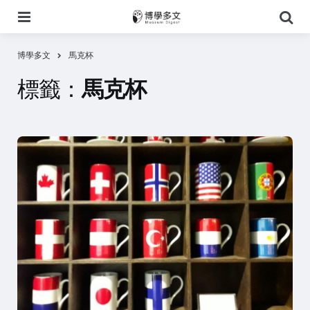
選
搜
單
尋
博學多文
馬克杯
標籤：
馬克杯