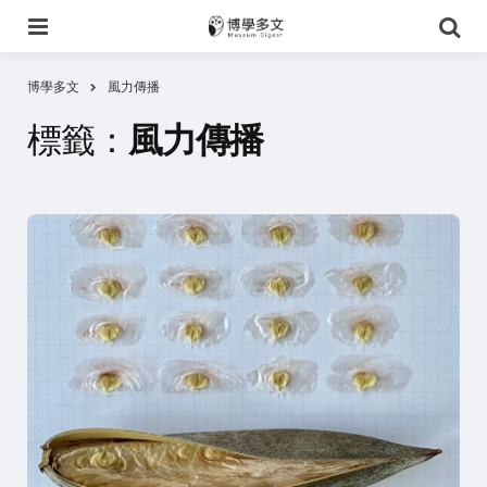
選
搜
單
尋
博學多文
風力傳播
標籤：
風力傳播