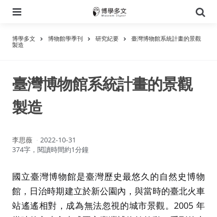
選
搜
單
尋
博學多文
博物館學季刊
研究紀要
臺灣博物館系統計畫的景觀
製造
臺灣博物館系統計畫的景觀
製造
作
李思薇
2022-10-31
者：
374字，閱讀時間約1分鐘
國立臺灣博物館是臺灣歷史最悠久的自然史博物
館，日治時期建立於新公園內，與當時的臺北火車
站遙遙相對，成為無法忽視的城市景觀。2005 年