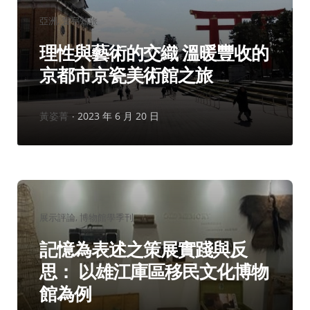
分
亞洲
寰宇知旅
類：
理性與藝術的交織 溫暖豐收的
京都市京瓷美術館之旅
作
黃姿菁
2023 年 6 月 20 日
者：
分
展示評論
博物館學季刊
類：
記憶為表述之策展實踐與反
思： 以雄江庫區移民文化博物
館為例