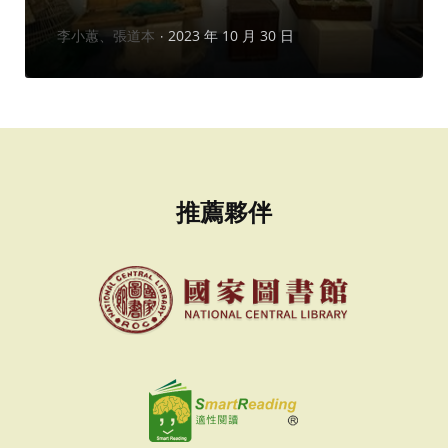
作
李小蕙、張道本
2023 年 10 月 30 日
者：
推薦夥伴