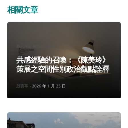
相關文章
分
展示評論
博物館學季刊
類：
共感經驗的召喚：《陳美玲》
策展之空間性別政治觀點詮釋
作
殷寶寧
2026 年 1 月 23 日
者：