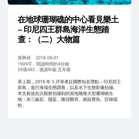
在地球珊瑚礁的中心看見樂土
– 印尼四王群島海洋生態踏
查：（二）大物篇
作
黃興倬
2018-08-01
者：
1909字，閱讀時間約4分鐘
SR值483，適讀年級:五年級
承上期，2018 年 5 月筆者赴國際知名潛點 – 印尼四王
群島，進行海域生態調查，以及水下生態影像拍攝。
本文敘述此次觀察拍攝到的當地幾種大型珊瑚礁生
物：灰三齒鯊、鬚鯊、隆頭鸚哥、曲紋唇魚、巨硨磲
蛤。