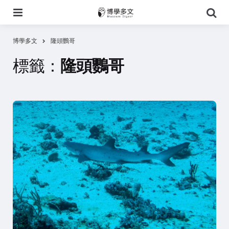
選
搜
單
尋
博學多文
隆頭鸚哥
標籤：
隆頭鸚哥