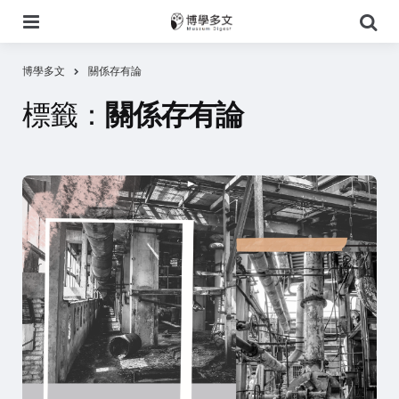
選
搜
單
尋
博學多文
關係存有論
標籤：
關係存有論