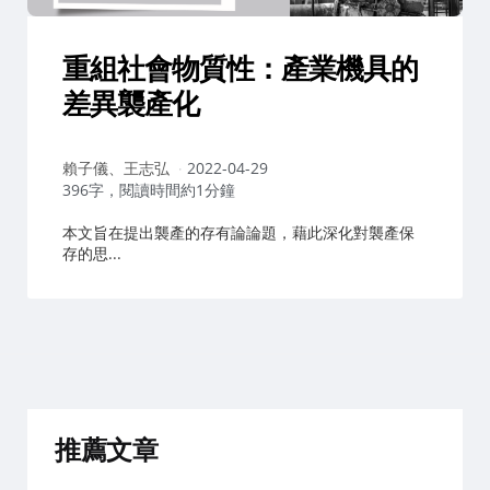
重組社會物質性：產業機具的
差異襲產化
作
賴子儀、王志弘
2022-04-29
者：
396字，閱讀時間約1分鐘
本文旨在提出襲產的存有論論題，藉此深化對襲產保
存的思...
推薦文章