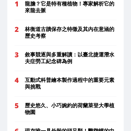
龍膽？它是特有種植物！專家解析它的
來龍去脈
林衡道古蹟保存之特徵及其內在意涵的
歷史考察
敘事競逐與多重解讀：以臺北捷運潛水
夫症勞工紀念碑為例
互動式科普繪本製作過程中的重要元素
與挑戰
歷史悠久、小巧婉約的荷蘭萊登大學植
物園
現存唯一具外殼的頭足類！鸚鵡螺的中