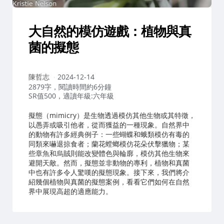
大自然的模仿遊戲：植物與真
菌的擬態
作
陳哲志
2024-12-14
者：
2879字，閱讀時間約6分鐘
SR值500，適讀年級:六年級
擬態（mimicry）是生物透過模仿其他生物或其特徵，
以愚弄或吸引他者，從而獲益的一種現象。自然界中
的動物有許多經典例子：一些蝴蝶和蛾類模仿有毒的
同類來嚇退掠食者；蘭花螳螂模仿花朵伏擊獵物；某
些章魚和烏賊則能改變體色與輪廓，模仿其他生物來
避開天敵。然而，擬態並非動物的專利，植物和真菌
中也有許多令人驚嘆的擬態現象。接下來，我們將介
紹幾個植物與真菌的擬態案例，看看它們如何在自然
界中展現高超的適應能力。