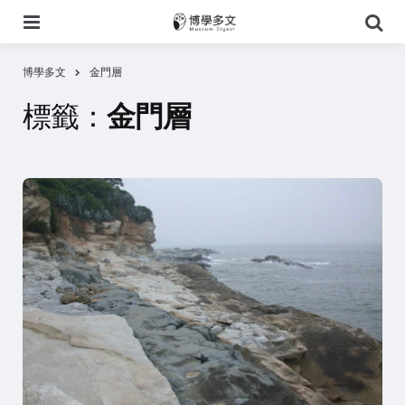
選
搜
單
尋
博學多文
金門層
標籤：
金門層