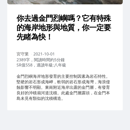
你去過金門烈嶼嗎？它有特殊
的海岸地形與地質，你一定要
先睹為快！
作
宮守業
2021-10-01
者：
2389字，閱讀時間約5分鐘
SR值558，適讀年級:八年級
金門烈嶼海岸地形發育的主要控制因素為岩石特性。
堅硬的岩石形成海岬，軟弱的岩石形成海灣，海浪侵
蝕影響不明顯。東崗附近海岸出露的金門層，有發育
良好的沖積扇河道沈積。此處金門層露頭，在金門本
島未見有類似的沈積構造。