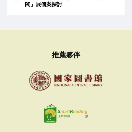
閣」展個案探討
推薦夥伴