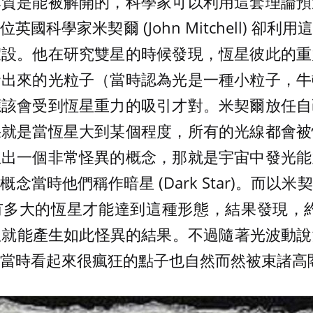
本質是能被解開的，科學家可以利用這套理論預
國科學家米契爾 (John Mitchell) 卻
假設。他在研究雙星的時候發現，恆星彼此的重
發出來的光粒子（當時認為光是一種小粒子，牛
應該會受到恆星重力的吸引才對。米契爾放任自
果就是當恆星大到某個程度，所有的光線都會被
生出一個非常怪異的概念，那就是宇宙中發光能
念當時他們稱作暗星 (Dark Star)。而以
多大的恆星才能達到這種形態，結果發現，約在
恆星就能產生如此怪異的結果。不過隨著光波動
當時看起來很瘋狂的點子也自然而然被束諸高