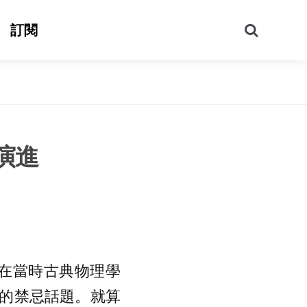
搜
訂閱
尋
演進
，在當時古典物理學
的禁忌話題。就算