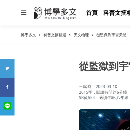
選
首頁
科普文摘
單
博學多文
科普文摘精選
天文物理
從監獄到宇宙天體
從監獄到宇
作
王斌威
2023-03-10
者：
2615字，閱讀時間約6分鐘
SR值554，適讀年級:八年級