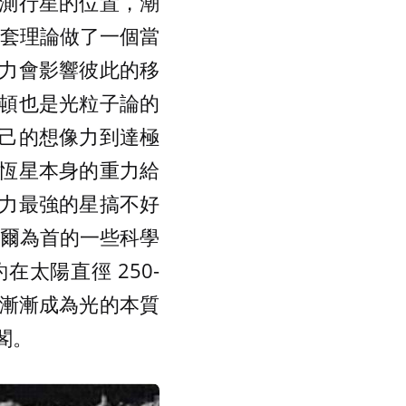
測行星的位置，潮
利用這套理論做了一個當
力會影響彼此的移
頓也是光粒子論的
己的想像力到達極
恆星本身的重力給
力最強的星搞不好
米契爾為首的一些科學
太陽直徑 250-
說漸漸成為光的本質
閣。