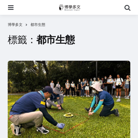
選
搜
單
尋
博學多文
都市生態
標籤：
都市生態