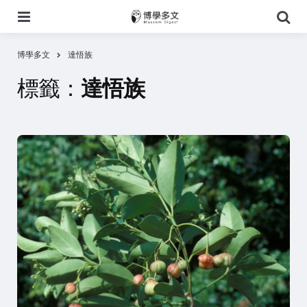
選
搜
單
尋
博學多文
達悟族
標籤：
達悟族