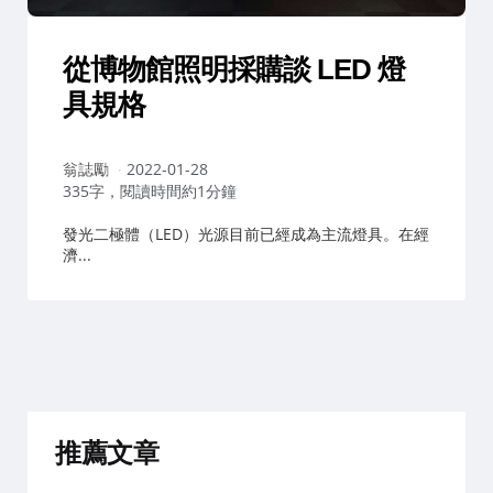
從博物館照明採購談 LED 燈
具規格
作
翁誌勵
2022-01-28
者：
335字，閱讀時間約1分鐘
發光二極體（LED）光源目前已經成為主流燈具。在經
濟...
推薦文章