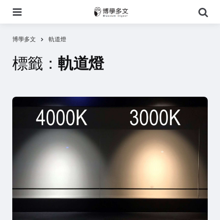
選
搜
單
尋
博學多文
軌道燈
標籤：
軌道燈