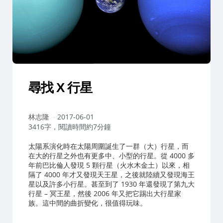
尋找 X 行星
作
林志隆
2017-06-01
者：
3416字，閱讀時間約7分鐘
太陽系演化時在太陽周圍誕生了一群（大）行星，而
在大的行星之外也有更多中、小型的行星。從 4000 多
年前巴比倫人發現 5 顆行星（火水木金土）以來，相
隔了 4000 年才又發現天王星，之後就陸續又發現海王
星以及許多小行星。甚至到了 1930 年還發現了第九大
行星 – 冥王星，然後 2006 年又把它踢出大行星家
族。這中間的曲折變化，很值得玩味。