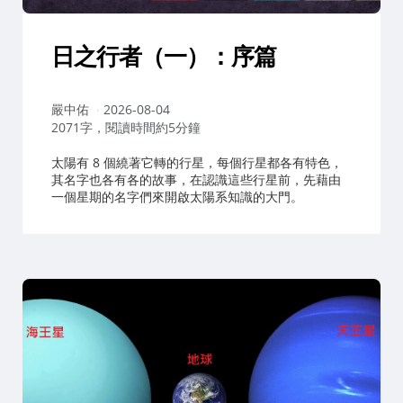
日之行者（一）：序篇
作
嚴中佑
2026-08-04
者：
2071字，閱讀時間約5分鐘
太陽有 8 個繞著它轉的行星，每個行星都各有特色，
其名字也各有各的故事，在認識這些行星前，先藉由
一個星期的名字們來開啟太陽系知識的大門。