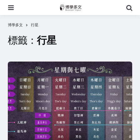
選
搜
單
尋
博學多文
行星
標籤：
行星