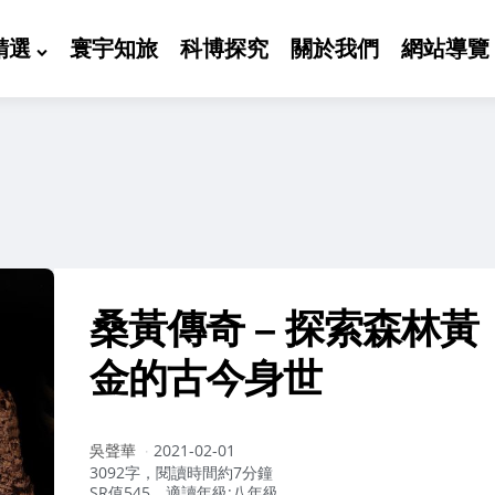
精選
寰宇知旅
科博探究
關於我們
網站導覽
桑黃傳奇 – 探索森林黃
金的古今身世
作
吳聲華
2021-02-01
者：
3092字，閱讀時間約7分鐘
SR值545，適讀年級:八年級