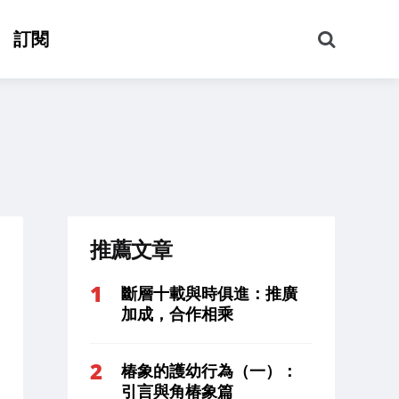
搜
訂閱
尋
推薦文章
斷層十載與時俱進：推廣
加成，合作相乘
椿象的護幼行為（一）：
引言與角椿象篇