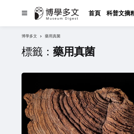
選
首頁
科普文摘
單
博學多文
藥用真菌
標籤：
藥用真菌