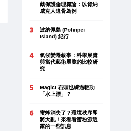
藏保護倫理芻論：以肯納
威克人遺骨為例
波納佩島 (Pohnpei
Island) 紀行
氣候變遷敘事：科學展覽
與當代藝術展覽的比較研
究
Magic! 石頭也練過輕功
「水上漂」？
蜜蜂消失了？環境秩序即
將大亂！來看看蜜粉源透
露的一些訊息