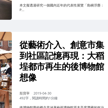
本文擬透過研究一個國內近年的代表性展覽「島嶼浮塵：
P...
從藝術介入、創意市集
到社區記憶再現：大稻
埕都市再生的後博物館
想像
作
殷寶寧
2019-04-30
者：
492字，閱讀時間約1分鐘
後博物館學的概念意涵著檢視博物館原本高度潛藏的政治