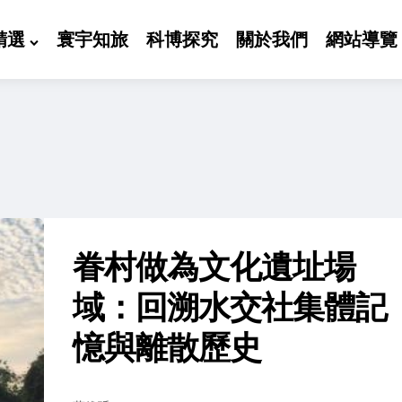
精選
寰宇知旅
科博探究
關於我們
網站導覽
眷村做為文化遺址場
域：回溯水交社集體記
憶與離散歷史