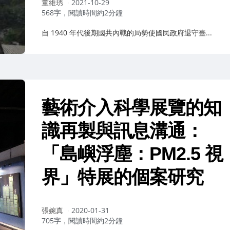
作
董維琇
2021-10-29
者：
568字，閱讀時間約2分鐘
自 1940 年代後期國共內戰的局勢使國民政府退守臺...
藝術介入科學展覽的知
識再製與訊息溝通：
「島嶼浮塵：PM2.5 視
界」特展的個案研究
作
張婉真
2020-01-31
者：
705字，閱讀時間約2分鐘