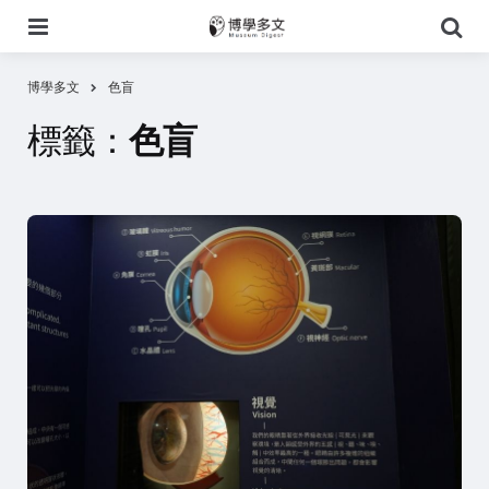
選
搜
單
尋
博學多文
色盲
標籤：
色盲