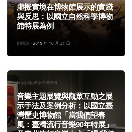
虛擬實境在博物館展示的實踐
與反思：以國立自然科學博物
館特展為例
作
劉憶諄
2019 年 10 月 31 日
者：
分
展示評論
博物館學季刊
類：
音樂主題展覽與觀眾互動之展
示手法及案例分析：以國立臺
灣歷史博物館「當我們望春
風：臺灣流行音樂90年特展」