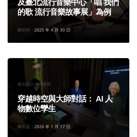
及臺北流行音樂中心「唱 我們
的歌 流行音樂故事展」為例
作
陳明祥
2025 年 4 月 30 日
者：
分
展示設計
科博探究
類：
穿越時空與大師對話： AI 人
物數位孿生
作
陳奕廷
2026 年 1 月 17 日
者：