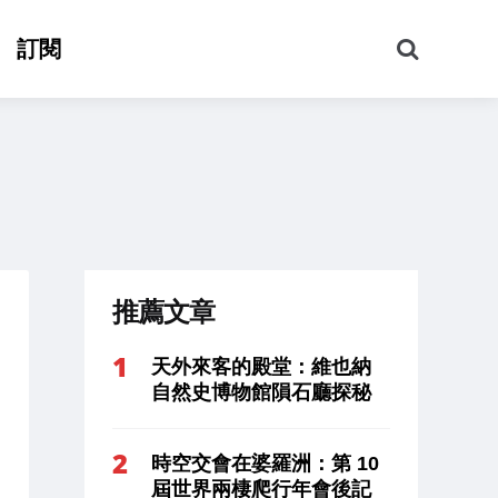
搜
訂閱
尋
推薦文章
天外來客的殿堂：維也納
自然史博物館隕石廳探秘
時空交會在婆羅洲：第 10
屆世界兩棲爬行年會後記