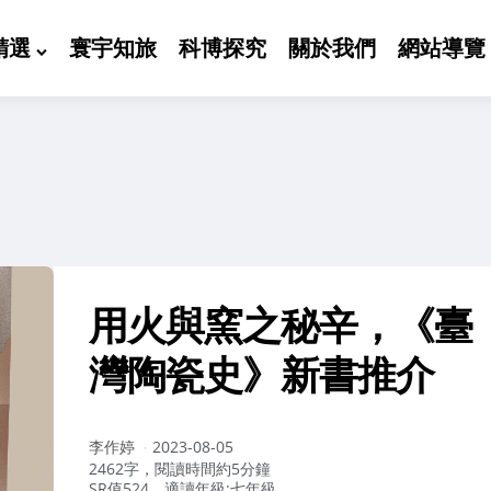
精選
寰宇知旅
科博探究
關於我們
網站導覽
用火與窯之秘辛，《臺
灣陶瓷史》新書推介
作
李作婷
2023-08-05
者：
2462字，閱讀時間約5分鐘
SR值524，適讀年級:七年級