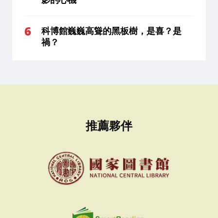
科博館巍巍高聳的黑板樹，是喜？是
禍？
推薦夥伴