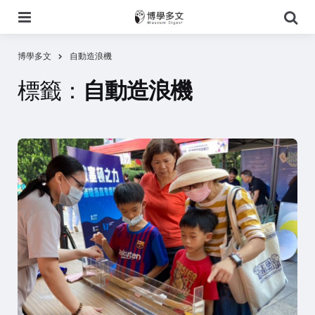
選
搜
單
尋
博學多文
自動造浪機
標籤：
自動造浪機