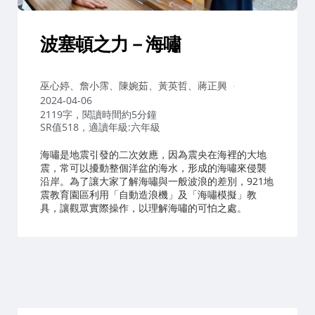
波塞頓之力－海嘯
作
巫心婷、詹小霈、陳婉茹、黃英哲、蔣正興
者：
2024-04-06
2119字，閱讀時間約5分鐘
SR值518，適讀年級:六年級
海嘯是地震引發的二次效應，因為震央在海裡的大地
震，常可以擾動整個洋盆的海水，形成的海嘯來侵襲
沿岸。為了讓大家了解海嘯與一般波浪的差別，921地
震教育園區利用「自動造浪機」及「海嘯模擬」教
具，讓觀眾實際操作，以理解海嘯的可怕之處。