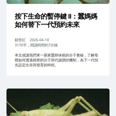
按下生命的暫停鍵 II：蠶媽媽
如何替下一代預約未來
作
顧世紅
2026-04-10
者：
3170字，閱讀時間約7分鐘
本文就讓我們來一探家蠶卵休眠的分子奧秘，了解母
體如何透過精密的分子與代謝調控機制，為下一代預
先設定生存與發育的時程。