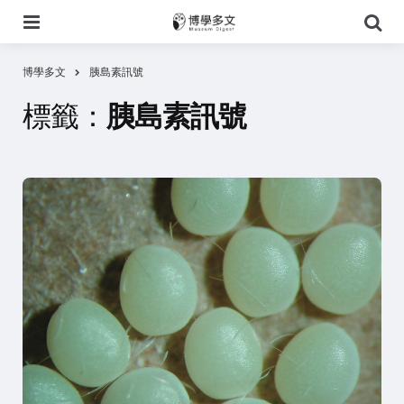
選
搜
單
尋
博學多文
胰島素訊號
標籤：
胰島素訊號