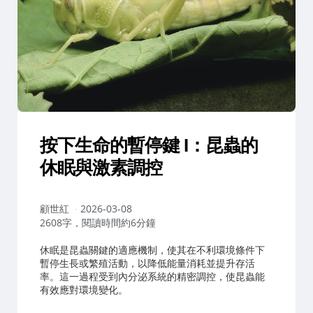
按下生命的暫停鍵 I：昆蟲的
休眠與激素調控
作
顧世紅
2026-03-08
者：
2608字，閱讀時間約6分鐘
休眠是昆蟲關鍵的適應機制，使其在不利環境條件下
暫停生長或繁殖活動，以降低能量消耗並提升存活
率。這一過程受到內分泌系統的精密調控，使昆蟲能
有效應對環境變化。