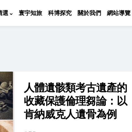
精選
寰宇知旅
科博探究
關於我們
網站導覽
人體遺骸類考古遺產的
收藏保護倫理芻論：以
肯納威克人遺骨為例