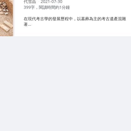
作
代雪晶
2021-07-30
者：
399字，閱讀時間約1分鐘
在現代考古學的發展歷程中，以墓葬為主的考古遺產混雜
著...