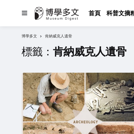
選
首頁
科普文摘
單
博學多文
肯納威克人遺骨
標籤：
肯納威克人遺骨