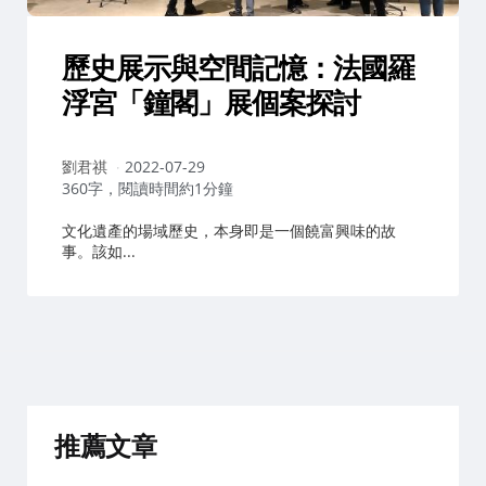
歷史展示與空間記憶：法國羅
浮宮「鐘閣」展個案探討
作
劉君祺
2022-07-29
者：
360字，閱讀時間約1分鐘
文化遺產的場域歷史，本身即是一個饒富興味的故
事。該如...
推薦文章