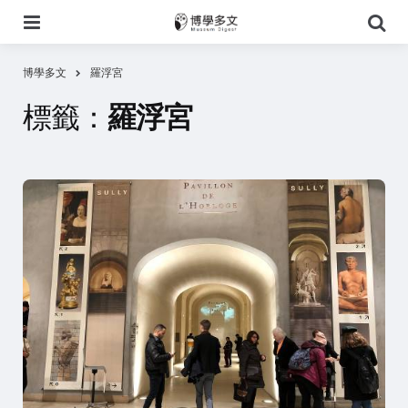
選
搜
單
尋
博學多文
羅浮宮
標籤：
羅浮宮