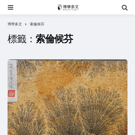
選
搜
單
尋
博學多文
索倫候芬
標籤：
索倫候芬