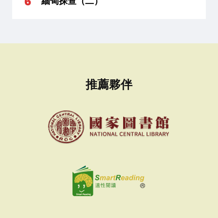
緬甸探查（二）
推薦夥伴