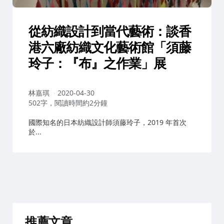
從紡織設計到當代藝術：談香
港六廠紡織文化藝術館「須藤
玲子：『布』之作業」展
作
林嘉琪
2020-04-30
者：
502字，閱讀時間約2分鐘
國際知名的日本紡織設計師須藤玲子，2019 年首次
於...
推薦文章