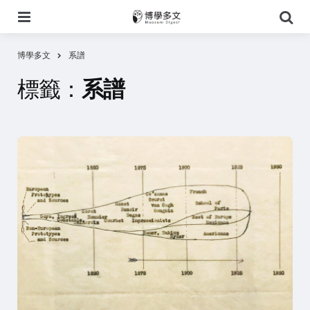
選
搜
單
尋
博學多文
系譜
標籤：
系譜