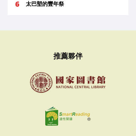
太巴塱的豐年祭
推薦夥伴