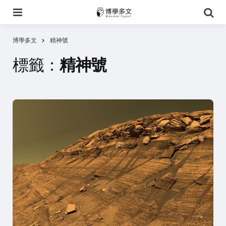
選
搜
單
尋
博學多文
精神號
標籤：
精神號