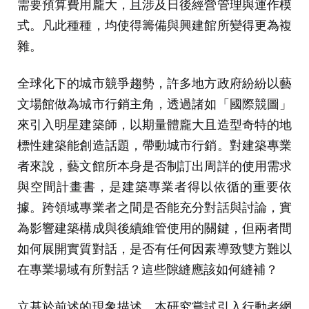
需要預算費用龐大，且涉及日後經營管理與運作模
式。凡此種種，均使得籌備與興建館所變得更為複
雜。
全球化下的城市競爭趨勢，許多地方政府紛紛以藝
文場館做為城市行銷主角，透過諸如「國際競圖」
來引入明星建築師，以期量體龐大且造型奇特的地
標性建築能創造話題，帶動城市行銷。對建築專業
者來說，藝文館所本身是否制訂出周詳的使用需求
與空間計畫書，是建築專業者得以依循的重要依
據。跨領域專業者之間是否能充分對話與討論，實
為影響建築構成與後續維管使用的關鍵，但兩者間
如何展開實質對話，是否有任何因素導致雙方難以
在專業場域有所對話？這些隙縫應該如何縫補？
立基於前述的現象描述，本研究嘗試引入行動者網