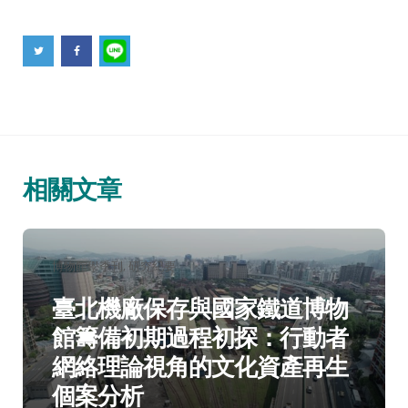
相關文章
分
博物館學季刊
研究紀要
類：
臺北機廠保存與國家鐵道博物
館籌備初期過程初探：行動者
網絡理論視角的文化資產再生
個案分析