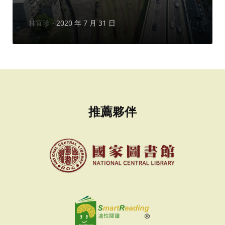
作
林宜珍
2020 年 7 月 31 日
者：
推薦夥伴