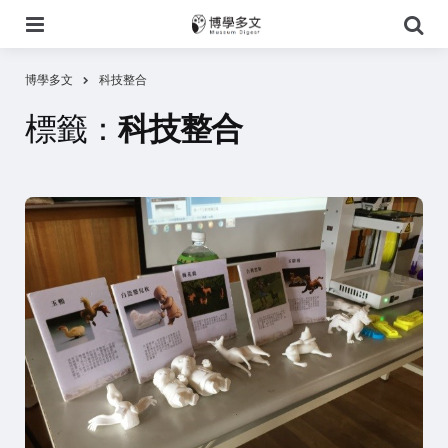
選
搜
單
尋
博學多文
科技整合
標籤：
科技整合