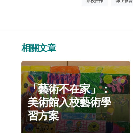
館校合作
線上影音
相關文章
分
博物館學季刊
博物館誌
類：
「藝術不在家」：
美術館入校藝術學
習方案