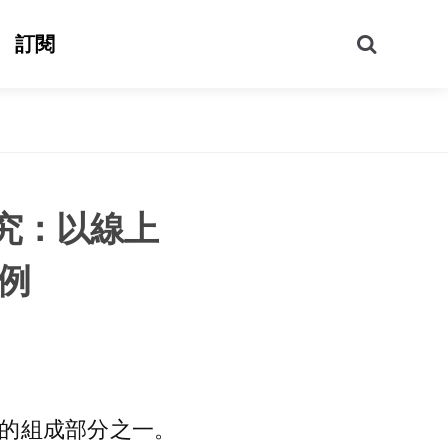
搜
訂閱
尋
究：以線上
例
的組成部分之一。