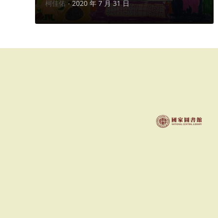
作
柯佳佑
2020 年 7 月 31 日
者：