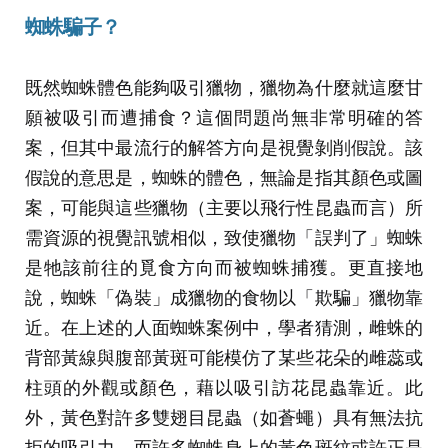
蜘蛛騙子？
既然蜘蛛體色能夠吸引獵物，獵物為什麼就這麼甘
願被吸引而遭捕食？這個問題尚無非常明確的答
案，但其中最流行的解答方向是視覺剝削假說。該
假說的意思是，蜘蛛的體色，無論是指其顏色或圖
案，可能與這些獵物（主要以飛行性昆蟲而言）所
需資源的視覺訊號相似，致使獵物「誤判了」蜘蛛
是牠該前往的覓食方向而被蜘蛛捕獲。更直接地
說，蜘蛛「偽裝」成獵物的食物以「欺騙」獵物靠
近。在上述的人面蜘蛛案例中，學者猜測，雌蛛的
背部黃線與腹部黃斑可能模仿了某些花朵的雌蕊或
柱頭的外觀或顏色，藉以吸引訪花昆蟲靠近。此
外，黃色對許多雙翅目昆蟲（如蒼蠅）具有無法抗
拒的吸引力，而許多蜘蛛身上的黃色斑紋或許正是