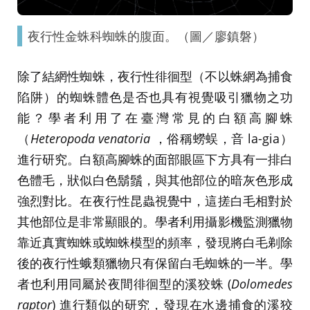
夜行性金蛛科蜘蛛的腹面。（圖／廖鎮磐）
除了結網性蜘蛛，夜行性徘徊型（不以蛛網為捕食
陷阱）的蜘蛛體色是否也具有視覺吸引獵物之功
能？學者利用了在臺灣常見的白額高腳蛛
（
Heteropoda venatoria
，俗稱蟧蜈，音 la-gia）
進行研究。白額高腳蛛的面部眼區下方具有一排白
色體毛，狀似白色鬍鬚，與其他部位的暗灰色形成
強烈對比。在夜行性昆蟲視覺中，這搓白毛相對於
其他部位是非常顯眼的。學者利用攝影機監測獵物
靠近真實蜘蛛或蜘蛛模型的頻率，發現將白毛剃除
後的夜行性蛾類獵物只有保留白毛蜘蛛的一半。學
者也利用同屬於夜間徘徊型的溪狡蛛 (
Dolomedes
raptor
) 進行類似的研究，發現在水邊捕食的溪狡