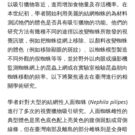
以吸引獵物靠近，進而增加食物量及存活機率。在
本世紀初，學者開始利用美麗的結網蜘蛛的為材料
測試牠們的體色是否具有吸引獵物的功能。他們的
研究方法有幾種不同的途徑以改變蜘蛛所散發的視
覺訊號，例如把蜘蛛從網上移除、以顏料改變蜘蛛
的體色（例如移除顯眼的斑紋）、以蜘蛛模型製造
不同外觀的假蜘蛛等等，並於野外以肉眼或攝影機
監測蜘蛛網上的昆蟲上網或在實驗室檢驗昆蟲朝向
蜘蛛移動的頻率。以下將聚焦過去在臺灣進行的相
關學術研究。
學者針對大型的結網性人面蜘蛛 (
Nephila pilipes
)
進行了多次的視覺獵物吸引研究。人面蜘蛛雌性的
典型體色是黑色底色配上亮黃色的腹側斑點或背側
線條，但在臺灣南部及離島的部分雌蛛則是全身暗