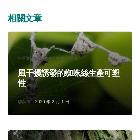
相關文章
分
科普文摘精選
無脊椎動物/非昆蟲
類：
風干擾誘發的蜘蛛絲生產可塑
性
作
廖鎮磐
2020 年 2 月 1 日
者：