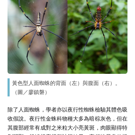
黃色型人面蜘蛛的背面（左）與腹面（右）。
（圖／廖鎮磐）
除了人面蜘蛛，學者亦以夜行性蜘蛛檢驗其體色吸
收假說。夜行性金蛛科物種大多為暗棕灰色，但在
其腹部經常有成對之米粒大小亮黃斑，肉眼顯得特