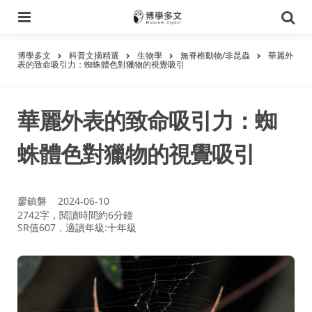
選
搜
單
尋
博學多文
科普文摘精選
生物學
無脊椎動物/非昆蟲
華麗外
表的致命吸引力：蜘蛛體色對獵物的視覺吸引
華麗外表的致命吸引力：蜘
蛛體色對獵物的視覺吸引
作
廖鎮磐
2024-06-10
者：
2742字，閱讀時間約6分鐘
SR值607，適讀年級:十年級