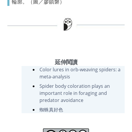
輪廓。（圖／廖鎮磐）
延伸閱讀
Color lures in orb-weaving spiders: a
meta-analysis
Spider body coloration plays an
important role in foraging and
predator avoidance
蜘蛛真好色