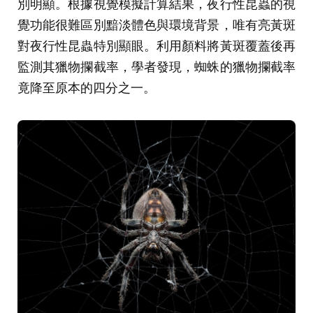
別明顯。根據視覺模擬計算結果，夜行性昆蟲的視
覺功能很難區別黯淡體色與環境背景，唯有亮黃斑
對夜行性昆蟲特別顯眼。利用顏料將黃斑覆蓋後再
監測其獵物攔截率，學者發現，蜘蛛的獵物攔截率
竟降至原本的四分之一。