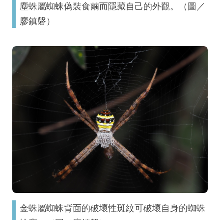
塵蛛屬蜘蛛偽裝食繭而隱藏自己的外觀。（圖／
廖鎮磐）
金蛛屬蜘蛛背面的破壞性斑紋可破壞自身的蜘蛛