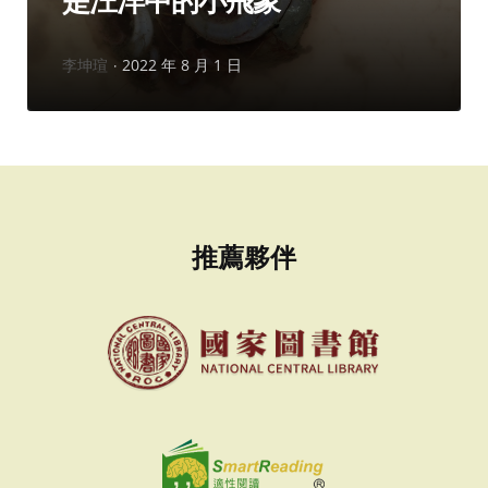
是汪洋中的小飛象
作
李坤瑄
2022 年 8 月 1 日
者：
推薦夥伴