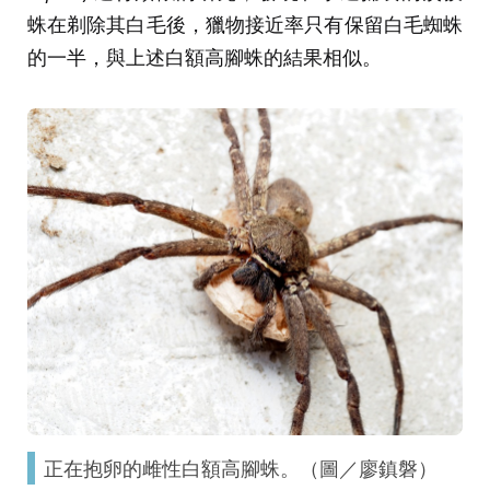
蛛在剃除其白毛後，獵物接近率只有保留白毛蜘蛛
的一半，與上述白額高腳蛛的結果相似。
正在抱卵的雌性白額高腳蛛。（圖／廖鎮磐）