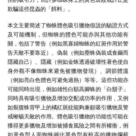
欺騙這些昆蟲的「餌料」。
本文主要簡述了蜘蛛體色吸引獵物假說的驗證方式
及可能機制，但蜘蛛的體色可能亦與其他功能有
關，包括了警告（例如黑寡婦蜘蛛的紅斑作用於警
告天敵不要靠近）、偽裝（例如塵蛛偽裝成食繭而
隱藏自己）、隱藏（例如金蛛透過破壞性著色使自
身外觀不像蜘蛛來避免被獵物發現）、調節體溫
（例如亮白色體色可避免過熱）等等。這些功能亦
可能同時出現，例如雄性白額高腳蛛的「白鬍子」
同時具有吸引獵物及增加交配成功率的作用，又例
如裂腹蛛背甲上的橘紅斑紋能夠兼顧吸引獵物及警
戒蜥蜴天敵的作用。體色吸引獵物的功能也可能在
獲得更多獵物及增加被捕食風險之間有所權衡，例
如黃色型人面蜘蛛雖比黑色型有較高的獵物攔截