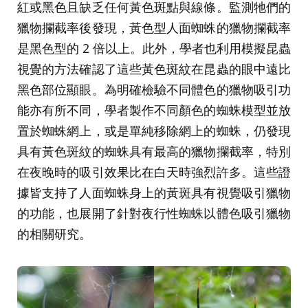
紅或黑色且缺乏任何黃色斑點與線條。監測牠們的
獵物攔截率後發現，黃色型人面蜘蛛的獵物攔截率
是黑色型的 2 倍以上。此外，學者也利用模擬昆蟲
視覺的方法確認了這些黃色斑紋在昆蟲的眼中遠比
黑色部位顯眼。為明確檢驗不同體色的獵物吸引功
能亦有所不同，學者製作不同顏色的蜘蛛模型並放
置於蜘蛛網上，或是單純移除網上的蜘蛛，仍發現
具有黃色斑紋的蜘蛛具有最高的獵物攔截率，特別
在夜晚時的吸引效果比在白天時強烈許多。這些證
據皆支持了人面蜘蛛身上的黃斑具有視覺吸引獵物
的功能，也展開了針對夜行性蜘蛛以體色吸引獵物
的相關研究。