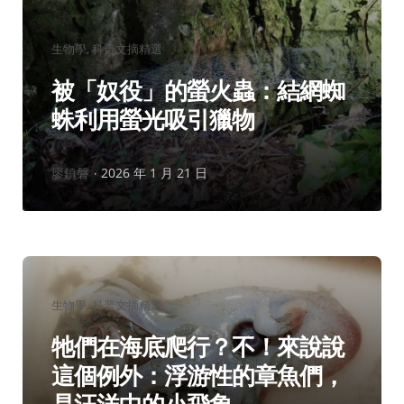
分
生物學
科普文摘精選
類：
被「奴役」的螢火蟲：結網蜘
蛛利用螢光吸引獵物
作
廖鎮磐
2026 年 1 月 21 日
者：
分
生物學
科普文摘精選
類：
牠們在海底爬行？不！來說說
這個例外：浮游性的章魚們，