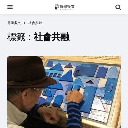
選
搜
單
尋
博學多文
社會共融
標籤：
社會共融