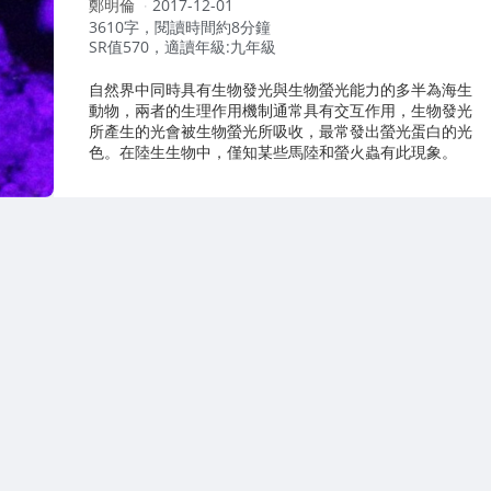
作
鄭明倫
2017-12-01
者：
3610字，閱讀時間約8分鐘
SR值570，適讀年級:九年級
自然界中同時具有生物發光與生物螢光能力的多半為海生
動物，兩者的生理作用機制通常具有交互作用，生物發光
所產生的光會被生物螢光所吸收，最常發出螢光蛋白的光
色。在陸生生物中，僅知某些馬陸和螢火蟲有此現象。