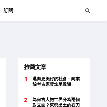
搜
訂閱
尋
推薦文章
邁向更美好的社會－向業
餘考古家黃炫星致謝
為何古人把世界分為兩個
對立面？東勢出土的石刀