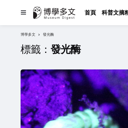
選
首頁
科普文摘
單
博學多文
發光酶
標籤：
發光酶