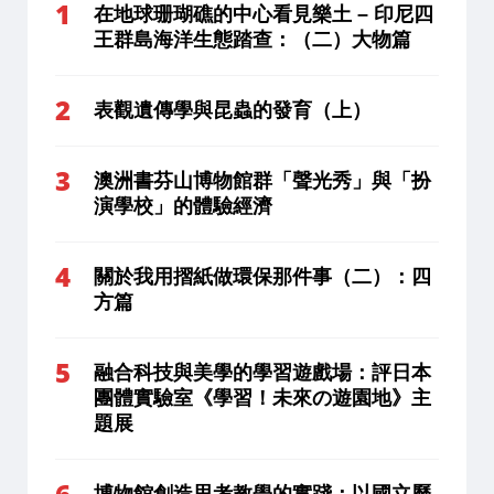
在地球珊瑚礁的中心看見樂土 – 印尼四
王群島海洋生態踏查：（二）大物篇
表觀遺傳學與昆蟲的發育（上）
澳洲書芬山博物館群「聲光秀」與「扮
演學校」的體驗經濟
關於我用摺紙做環保那件事（二）：四
方篇
融合科技與美學的學習遊戲場：評日本
團體實驗室《學習！未來の遊園地》主
題展
博物館創造思考教學的實踐：以國立歷