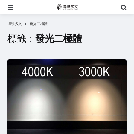
選
搜
單
尋
博學多文
發光二極體
標籤：
發光二極體