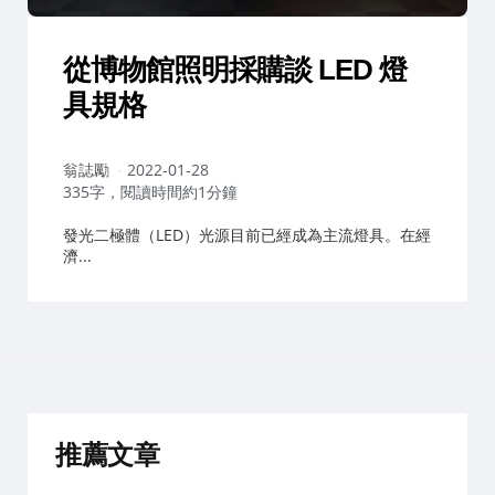
從博物館照明採購談 LED 燈
具規格
作
翁誌勵
2022-01-28
者：
335字，閱讀時間約1分鐘
發光二極體（LED）光源目前已經成為主流燈具。在經
濟...
推薦文章