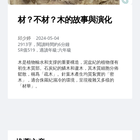
材？不材？木的故事與演化
作
邱少婷
2024-05-04
者：
2913字，閱讀時間約6分鐘
SR值519，適讀年級:六年級
木是植物輸水和支撐的重要構造，泥盆紀的植物僅有
初生木質部。石炭紀的鱗木和蘆木，其木質細胞分佈
鬆散，稱爲「疏木」。針葉木產生均質紮實的「密
木」，適合侏羅紀濕冷的環境，呈現複雜又多樣的
「材華」。