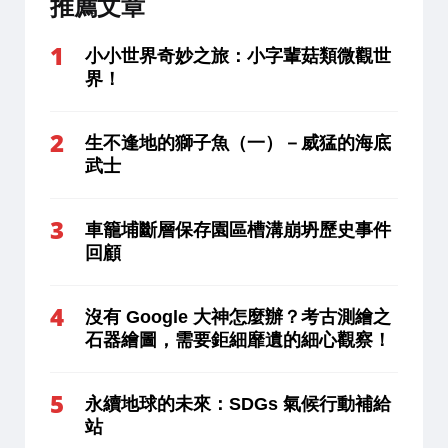
推薦文章
小小世界奇妙之旅：小字輩菇類微觀世
界！
生不逢地的獅子魚（一）－威猛的海底
武士
車籠埔斷層保存園區槽溝崩坍歷史事件
回顧
沒有 Google 大神怎麼辦？考古測繪之
石器繪圖，需要鉅細靡遺的細心觀察！
永續地球的未來：SDGs 氣候行動補給
站