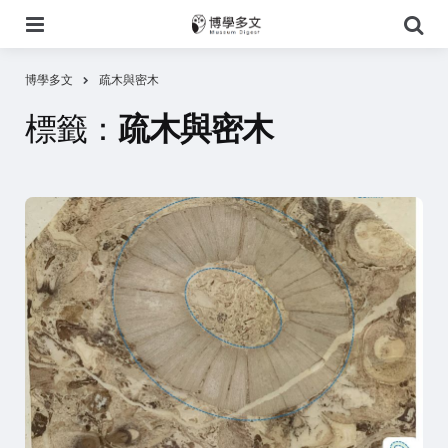
選
搜
單
尋
博學多文
疏木與密木
標籤：
疏木與密木