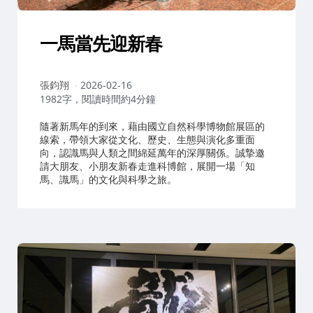
一馬當先迎新春
作
張鈞翔
2026-02-16
者：
1982字，閱讀時間約4分鐘
隨著新馬年的到來，藉由國立自然科學博物館展區的
線索，帶領大家從文化、歷史、生態與演化多重面
向，認識馬與人類之間綿延萬年的深厚關係。誠摯邀
請大朋友、小朋友新春走進科博館，展開一場「知
馬、識馬」的文化與科學之旅。