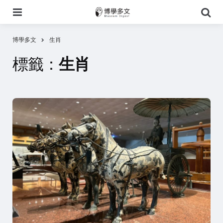
選
搜
單
尋
博學多文
生肖
標籤：
生肖