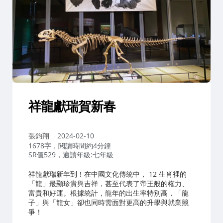
祥龍獻瑞賀新春
作
張鈞翔
2024-02-10
者：
1678字，閱讀時間約4分鐘
SR值529，適讀年級:七年級
祥龍獻瑞新年到！在中國文化傳統中， 12 生肖裡的
「龍」最顯珍貴與吉祥，甚至代表了帝王般的權力、
富貴和好運。根據統計，龍年的出生率特別高，「龍
子」與「龍女」卻也同時需面對更高的升學與就業競
爭！