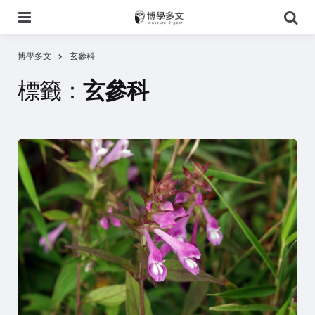
選
搜
單
尋
博學多文
玄參科
標籤：
玄參科