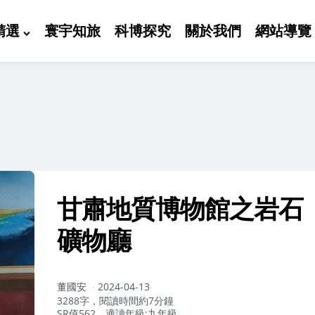
精選
寰宇知旅
科博探究
關於我們
網站導覽
甘肅地質博物館之岩石
礦物廳
作
董國安
2024-04-13
者：
3288字，閱讀時間約7分鐘
SR值562，適讀年級:九年級