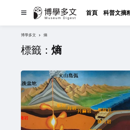
選
首頁
科普文摘
單
博學多文
熵
標籤：
熵