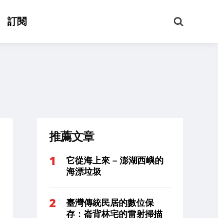
搜
訂閱
尋
推薦文章
它從海上來 – 澎湖西嶼的
海漂垃圾
臺灣傳統民居的數位保
存：崙背林宅的雷射掃描