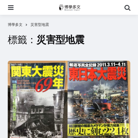
選
搜
單
尋
博學多文
災害型地震
標籤：
災害型地震