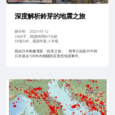
深度解析鈴芽的地震之旅
作
鍾令和
2023-05-12
者：
3366字，閱讀時間約7分鐘
SR值548，適讀年級:八年級
藉由日本動畫電影「鈴芽之旅」，簡單介紹影片中與
日本過去100年內相關的災害型地震事件。