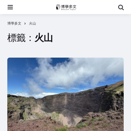
選
搜
單
尋
博學多文
火山
標籤：
火山