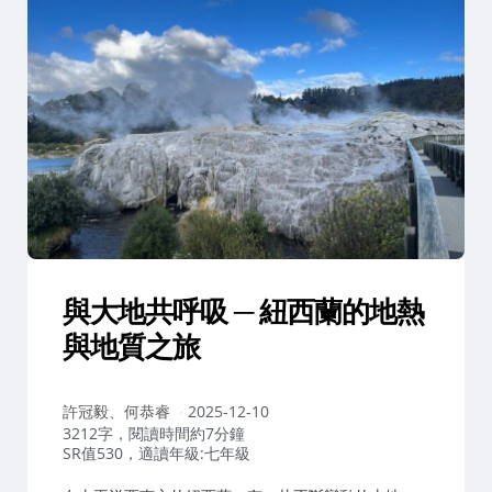
與大地共呼吸 ─ 紐西蘭的地熱
與地質之旅
作
許冠毅、何恭睿
2025-12-10
者：
3212字，閱讀時間約7分鐘
SR值530，適讀年級:七年級