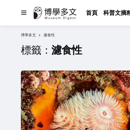
選
首頁
科普文摘
單
博學多文
濾食性
標籤：
濾食性