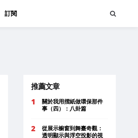
搜
訂閱
尋
推薦文章
關於我用摺紙做環保那件
事（四）：八卦篇
從展示櫥窗到舞臺奇觀：
透明顯示與浮空投影的視