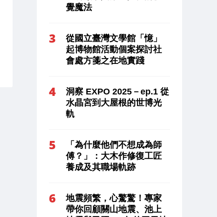
覺魔法
從國立臺灣文學館「憶」
起博物館活動個案探討社
會處方箋之在地實踐
洞察 EXPO 2025－ep.1 從
水晶宮到大屋根的世博光
軌
「為什麼他們不想成為師
傅？」：大木作修復工匠
養成及其職場軌跡
地震頻繁，心驚驚！專家
帶你回顧關山地震、池上