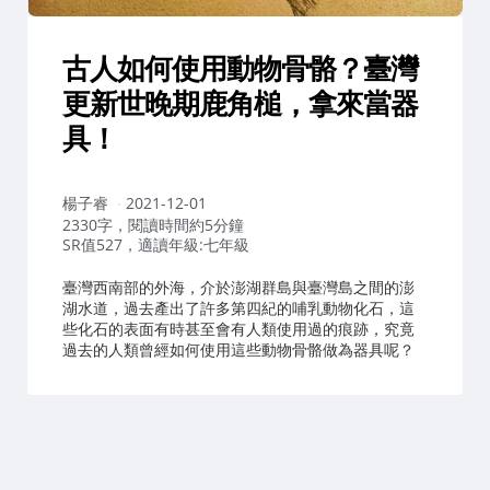
古人如何使用動物骨骼？臺灣
更新世晚期鹿角槌，拿來當器
具！
作
楊子睿
2021-12-01
者：
2330字，閱讀時間約5分鐘
SR值527，適讀年級:七年級
臺灣西南部的外海，介於澎湖群島與臺灣島之間的澎
湖水道，過去產出了許多第四紀的哺乳動物化石，這
些化石的表面有時甚至會有人類使用過的痕跡，究竟
過去的人類曾經如何使用這些動物骨骼做為器具呢？