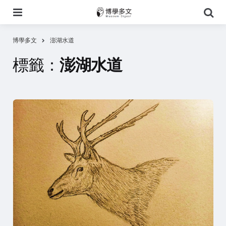
選
搜
單
尋
博學多文
澎湖水道
標籤：
澎湖水道