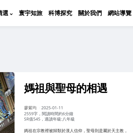
精選
寰宇知旅
科博探究
關於我們
網站導覽
媽祖與聖母的相遇
作
廖紫均
2025-01-11
者：
2559字，閱讀時間約6分鐘
SR值545，適讀年級:八年級
媽祖在宗教裡被歸類於漢人信仰，聖母則是屬於天主教，