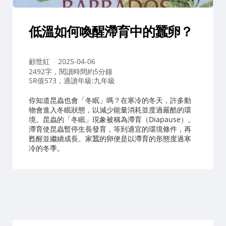
低溫如何喚醒滯育中的蠶卵？
作
顧世紅
2025-04-06
者：
2492字，閱讀時間約5分鐘
SR值573，適讀年級:九年級
你知道昆蟲也會「冬眠」嗎？在寒冷的冬天，許多動
物會進入冬眠狀態，以減少能量消耗並度過嚴酷的環
境。昆蟲的「冬眠」現象被稱為滯育（Diapause）。
滯育使昆蟲暫停生長發育，等到適宜的環境條件，再
甦醒並繼續成長。家蠶的卵便是以滯育的形態度過寒
冷的冬季。