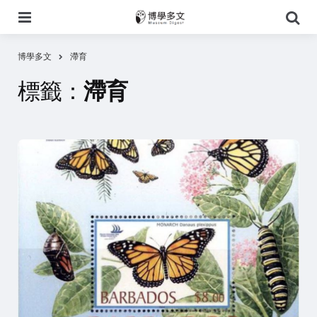
選
搜
單
尋
博學多文
滯育
標籤：
滯育