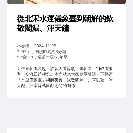
從北宋水運儀象臺到朝鮮的欽
敬閣漏、渾天鐘
作
林志隆
2024-11-03
者：
3993字，閱讀時間約8分鐘
SR值514，適讀年級:六年級
近年來韓風吹起，許多人看韓劇、學韓文、到韓國旅
遊，交流日益頻繁。本文就為大家簡單釐清一下蘇頌
「水運儀象臺」與蔣英實「欽敬閣漏」、宋以穎「渾
天鐘」與南韓萬圜鈔之間的關係。