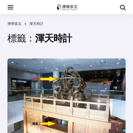
選
搜
單
尋
博學多文
渾天時計
標籤：
渾天時計