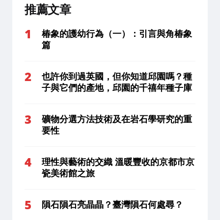
推薦文章
椿象的護幼行為（一）：引言與角椿象
篇
也許你到過英國，但你知道邱園嗎？種
子與它們的產地，邱園的千禧年種子庫
礦物分選方法技術及在岩石學研究的重
要性
理性與藝術的交織 溫暖豐收的京都市京
瓷美術館之旅
隕石隕石亮晶晶？臺灣隕石何處尋？