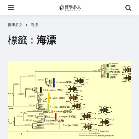
選
搜
單
尋
博學多文
海漂
標籤：
海漂