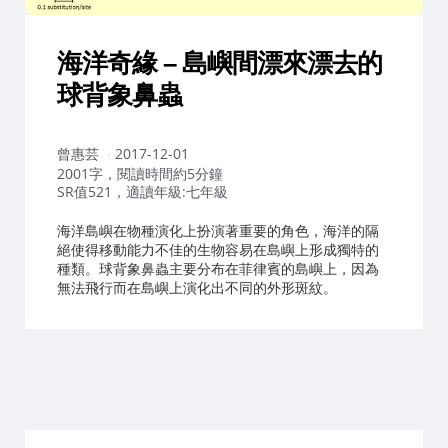
海洋奇緣 – 島嶼間漂來漂去的
球背象鼻蟲
作
曾惠芸
2017-12-01
者：
2001字，閱讀時間約5分鐘
SR值521，適讀年級:七年級
海洋島嶼在物種演化上扮演著重要的角色，海洋的隔
絕使得移動能力不佳的生物容易在島嶼上形成獨特的
種類。球背象鼻蟲主要分布在菲律賓的島嶼上，因為
無法飛行而在島嶼上演化出不同的外形斑紋。