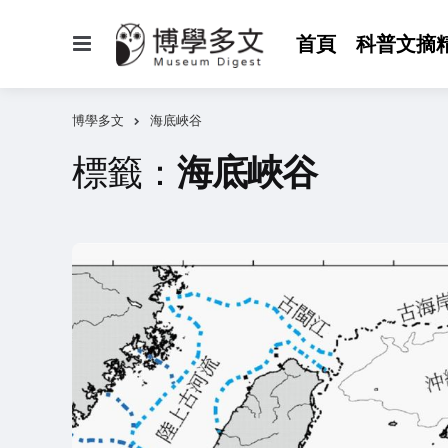
選
首頁
科普文摘
單
博學多文
海底峽谷
標籤：
海底峽谷