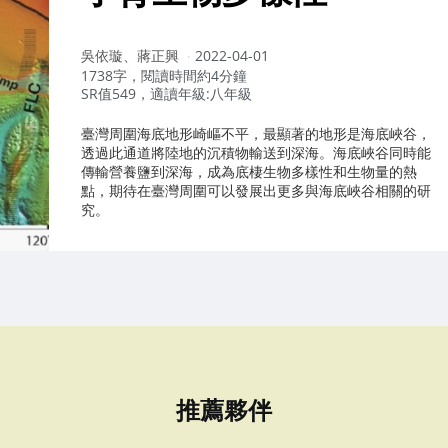
作
吳依璇、蔣正興
2022-04-01
者：
1738字，閱讀時間約4分鐘
SR值549，適讀年級:八年級
臺灣周圍海底地形崎嶇不平，最顯著的地形是海底峽谷，
透過此通道將陸地的沉積物輸送到深海。海底峽谷同時能
傳輸營養鹽到深海，成為底棲生物多樣性和生物量的熱
點，期待在臺灣周圍可以發展出更多與海底峽谷相關的研
究。
推薦夥伴