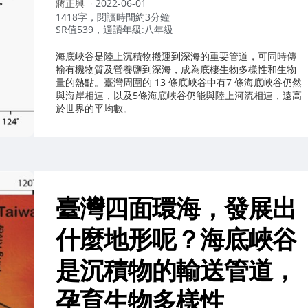
作
蔣正興
2022-06-01
者：
1418字，閱讀時間約3分鐘
SR值539，適讀年級:八年級
海底峽谷是陸上沉積物搬運到深海的重要管道，可同時傳
輸有機物質及營養鹽到深海，成為底棲生物多樣性和生物
量的熱點。臺灣周圍的 13 條底峽谷中有7 條海底峽谷仍然
與海岸相連，以及5條海底峽谷仍能與陸上河流相連，遠高
於世界的平均數。
臺灣四面環海，發展出
什麼地形呢？海底峽谷
是沉積物的輸送管道，
孕育生物多樣性