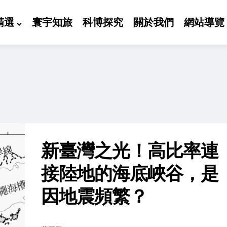
精選
寰宇知旅
科博探究
關於我們
網站導覽
新臺灣之光！高比率連
接陸地的海底峽谷，是
因地震頻繁？