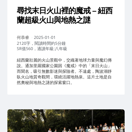
尋找末日火山裡的魔戒 – 紐西
蘭超級火山與地熱之謎
作
何恭睿
2025-01-01
者：
2120字，閱讀時間約5分鐘
SR值560，適讀年級:八年級
紐西蘭壯麗的火山景觀中，交織著地球力量與魔幻傳
說。通加里羅國家公園因《魔戒》中的「末日火山」
而聞名，吸引無數影迷與探險者。不遠處，陶波湖靜
臥火山地質奇觀間，環繞活躍地熱泉。這片土地是自
然奧秘與地熱之謎的探索窗口。