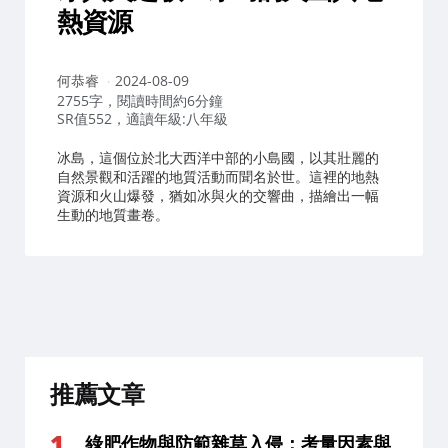
熱資源
作
何恭睿
2024-08-09
者：
2755字，閱讀時間約6分鐘
SR值552，適讀年級:八年級
冰島，這個位於北大西洋中部的小島國，以其壯麗的
自然景觀和活躍的地質活動而聞名於世。這裡的地熱
資源和火山爆發，猶如冰與火的交響曲，描繪出一幅
生動的地質畫卷。
推薦文章
綠肥作物與防範雜草入侵：考量因素與