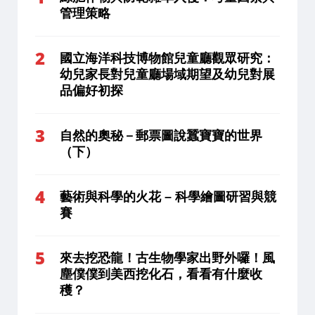
管理策略
國立海洋科技博物館兒童廳觀眾研究：
幼兒家長對兒童廳場域期望及幼兒對展
品偏好初探
自然的奧秘－郵票圖說蠶寶寶的世界
（下）
藝術與科學的火花 – 科學繪圖研習與競
賽
來去挖恐龍！古生物學家出野外囉！風
塵僕僕到美西挖化石，看看有什麼收
穫？