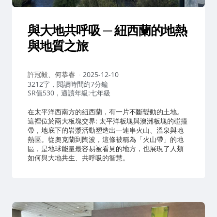
與大地共呼吸 ─ 紐西蘭的地熱
與地質之旅
作
許冠毅、何恭睿
2025-12-10
者：
3212字，閱讀時間約7分鐘
SR值530，適讀年級:七年級
在太平洋西南方的紐西蘭，有一片不斷變動的土地。
這裡位於兩大板塊交界: 太平洋板塊與澳洲板塊的碰撞
帶，地底下的岩漿活動塑造出一連串火山、溫泉與地
熱區。從奧克蘭到陶波，這條被稱為「火山帶」的地
區，是地球能量最容易被看見的地方，也展現了人類
如何與大地共生、共呼吸的智慧。