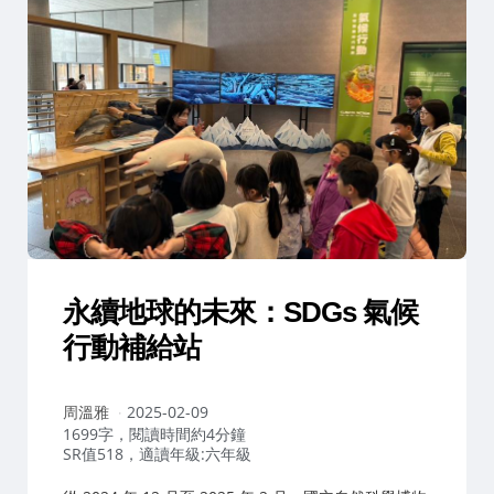
永續地球的未來：SDGs 氣候
行動補給站
作
周溫雅
2025-02-09
者：
1699字，閱讀時間約4分鐘
SR值518，適讀年級:六年級