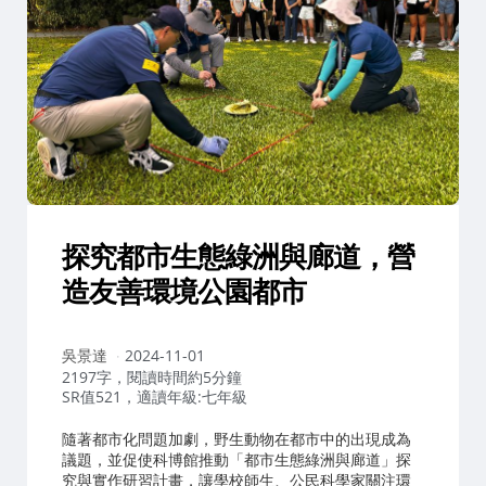
探究都市生態綠洲與廊道，營
造友善環境公園都市
作
吳景達
2024-11-01
者：
2197字，閱讀時間約5分鐘
SR值521，適讀年級:七年級
隨著都市化問題加劇，野生動物在都市中的出現成為
議題，並促使科博館推動「都市生態綠洲與廊道」探
究與實作研習計畫，讓學校師生、公民科學家關注環