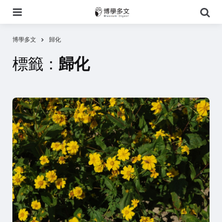
選
搜
單
尋
博學多文
歸化
標籤：
歸化