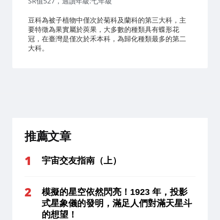
SR值527，適讀年級:七年級
豆科為被子植物中僅次於菊科及蘭科的第三大科，主
要特徵為果實屬於莢果，大多數的種類具有蝶形花
冠，在臺灣是僅次於禾本科，為歸化種類最多的第二
大科。
推薦文章
宇宙交友指南（上）
模擬的星空依然閃亮！1923 年，投影
式星象儀的發明，滿足人們對滿天星斗
的想望！