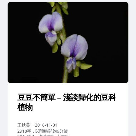
豆豆不簡單 – 淺談歸化的豆科
植物
作
王秋美
2018-11-01
者：
2918字，閱讀時間約6分鐘