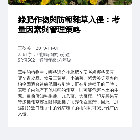
綠肥作物與防範雜草入侵：考
量因素與管理策略
作
王秋美
2019-11-01
者：
2361字，閱讀時間約5分鐘
SR值502，適讀年級:六年級
眾多的植物中，哪些適合作綠肥？要考慮哪些因素
呢？青皮豆、埃及三葉草、小油菊、紫雲英等眾多的
植物因適合當綠肥而被引進，而在引進種子的同時，
若種子內混有其他強勢的雜草，則可能危害本土的生
態。目前所知毛果薯、九爪藤、大麻槿、印度碧果草
等多種雜草都是隨綠肥種子而歸化在臺灣，因此，加
強對於進口種子中的雜草種子的檢測則可減少雜草的
入侵。